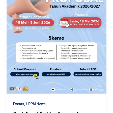
,
Events
LPPM News