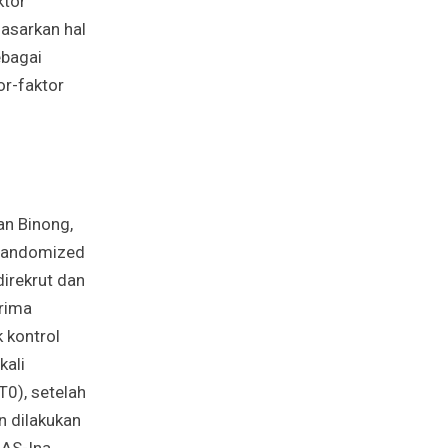
ktor
dasarkan hal
ebagai
r-faktor
an Binong,
 randomized
direkrut dan
rima
 kontrol
kali
T0), setelah
n dilakukan
AS-Ina,