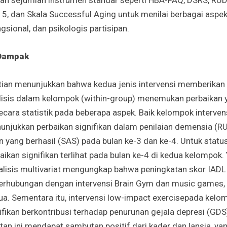
5, dan Skala Successful Aging untuk menilai berbagai aspek
ngsional, dan psikologis partisipan.
 Dampak
itian menunjukkan bahwa kedua jenis intervensi memberika
alisis dalam kelompok (within-group) menemukan perbaikan 
secara statistik pada beberapa aspek. Baik kelompok interve
unjukkan perbaikan signifikan dalam penilaian demensia (R
 yang berhasil (SAS) pada bulan ke-3 dan ke-4. Untuk statu
baikan signifikan terlihat pada bulan ke-4 di kedua kelompok.
alisis multivariat mengungkap bahwa peningkatan skor IADL
berhubungan dengan intervensi Brain Gym dan music games, 
tua. Sementara itu, intervensi low-impact exercisepada kelo
ifikan berkontribusi terhadap penurunan gejala depresi (GDS
atan ini mendapat sambutan positif dari kader dan lansia, ya