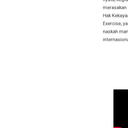
merasakan m
Hak Kekayaa
Exercise, y
naskah manu
internasion