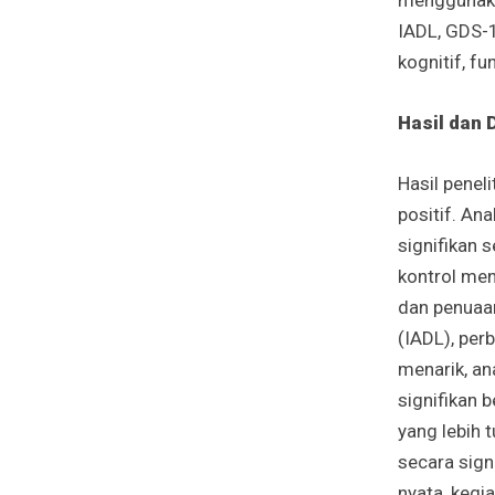
IADL, GDS-1
kognitif, fu
Hasil dan
Hasil penel
positif. An
signifikan 
kontrol men
dan penuaan
(IADL), per
menarik, an
signifikan 
yang lebih 
secara sign
nyata, kegi