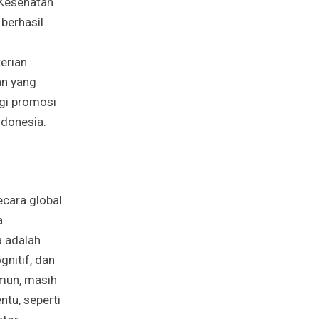
 Kesehatan
berhasil
erian
an yang
gi promosi
Indonesia.
ecara global
a
a adalah
gnitif, dan
amun, masih
ntu, seperti