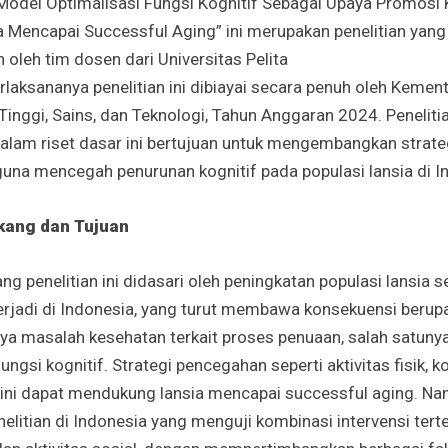
“Model Optimalisasi Fungsi Kognitif Sebagai Upaya Promosi
 Mencapai Successful Aging” ini merupakan penelitian yang 
 oleh tim dosen dari Universitas Pelita
rlaksananya penelitian ini dibiayai secara penuh oleh Kement
Tinggi, Sains, dan Teknologi, Tahun Anggaran 2024. Peneliti
alam riset dasar ini bertujuan untuk mengembangkan strate
una mencegah penurunan kognitif pada populasi lansia di 
kang dan Tujuan
ng penelitian ini didasari oleh peningkatan populasi lansia s
erjadi di Indonesia, yang turut membawa konsekuensi berup
a masalah kesehatan terkait proses penuaan, salah satuny
ngsi kognitif. Strategi pencegahan seperti aktivitas fisik, ko
kini dapat mendukung lansia mencapai successful aging. N
nelitian di Indonesia yang menguji kombinasi intervensi terte