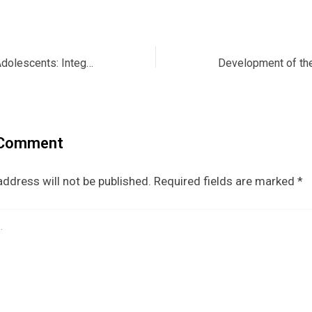
Mentally Healthy Adolescents: Integrating Hope, Self-Esteem, and Grit in Achieving Flourishing Based on Spirituality Among Adolescent Bullying Victims
 Comment
address will not be published.
Required fields are marked
*