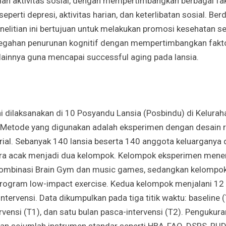
an aktivitas sosial, dengan mempertimbangkan berbagai fa
perti depresi, aktivitas harian, dan keterlibatan sosial. Ber
enelitian ini bertujuan untuk melakukan promosi kesehatan s
egahan penurunan kognitif dengan mempertimbangkan fakto
ainnya guna mencapai successful aging pada lansia.
ini dilaksanakan di 10 Posyandu Lansia (Posbindu) di Kelurah
 Metode yang digunakan adalah eksperimen dengan desain
trial. Sebanyak 140 lansia beserta 140 anggota keluarganya 
ara acak menjadi dua kelompok. Kelompok eksperimen mene
 kombinasi Brain Gym dan music games, sedangkan kelompok
rogram low-impact exercise. Kedua kelompok menjalani 12 
ntervensi. Data dikumpulkan pada tiga titik waktu: baseline (
ervensi (T1), dan satu bulan pasca-intervensi (T2). Pengukura
n sejumlah instrumen standar seperti HBA-FAQ, DSRS, RUD