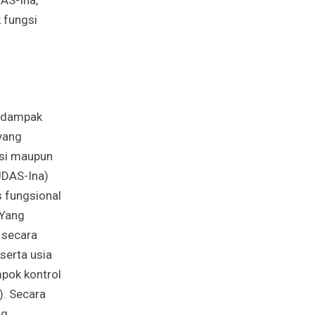
 fungsi
n dampak
yang
nsi maupun
UDAS-Ina)
s fungsional
 Yang
 secara
serta usia
mpok kontrol
). Secara
ng