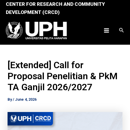
Skip
CENTER FOR RESEARCH AND COMMUNITY
to
DEVELOPMENT (CRCD)
content
Sear
Main
Menu
[Extended] Call for
Proposal Penelitian & PkM
TA Ganjil 2026/2027
By
/
June 4, 2026